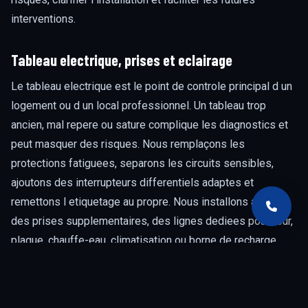
interventions.
Tableau electrique, prises et eclairage
Le tableau electrique est le point de controle principal d un
logement ou d un local professionnel. Un tableau trop
ancien, mal repere ou sature complique les diagnostics et
peut masquer des risques. Nous remplaçons les
protections fatiguees, separons les circuits sensibles,
ajoutons des interrupteurs differentiels adaptes et
remettons l etiquetage au propre. Nous installons aussi
des prises supplementaires, des lignes dediees pour four,
plaque, chauffe-eau, climatisation ou borne de recharge,
ainsi que des solutions d eclairage LED. Chaque ajout est
pense pour rester coherent avec la puissance disponible et
l usage quotidien du lieu.