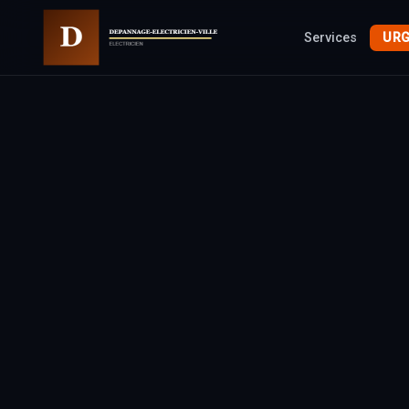
Services
URG