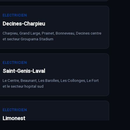
ELECTRICIEN
Decines-Charpieu
Charpieu, Grand Large, Prainet, Bonneveau, Decines centre
et secteur Groupama Stadium
ELECTRICIEN
Saint-Genis-Laval
Le Centre, Beaunant, Les Barolles, Les Collonges, Le Fort
et le secteur hopital sud
ELECTRICIEN
Limonest
Centre, Sandar, Le Puy d Or, La Sabliere, Techlid et routes