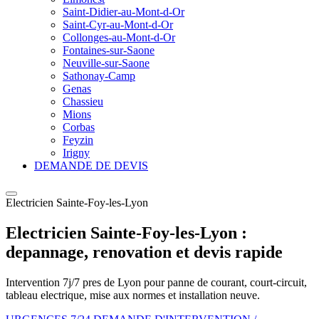
Saint-Didier-au-Mont-d-Or
Saint-Cyr-au-Mont-d-Or
Collonges-au-Mont-d-Or
Fontaines-sur-Saone
Neuville-sur-Saone
Sathonay-Camp
Genas
Chassieu
Mions
Corbas
Feyzin
Irigny
DEMANDE DE DEVIS
Electricien Sainte-Foy-les-Lyon
Electricien Sainte-Foy-les-Lyon :
depannage, renovation et devis rapide
Intervention 7j/7 pres de Lyon pour panne de courant, court-circuit,
tableau electrique, mise aux normes et installation neuve.