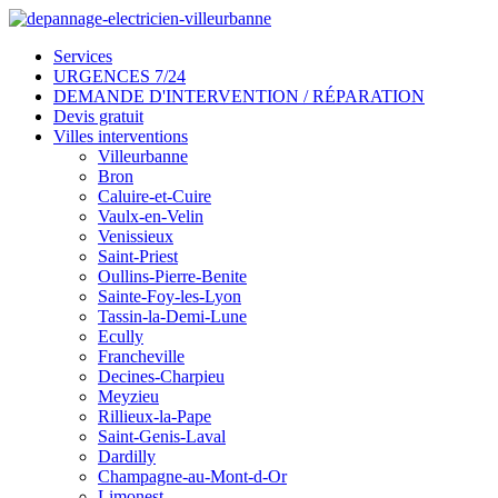
Services
URGENCES 7/24
DEMANDE D'INTERVENTION / RÉPARATION
Devis gratuit
Villes interventions
Villeurbanne
Bron
Caluire-et-Cuire
Vaulx-en-Velin
Venissieux
Saint-Priest
Oullins-Pierre-Benite
Sainte-Foy-les-Lyon
Tassin-la-Demi-Lune
Ecully
Francheville
Decines-Charpieu
Meyzieu
Rillieux-la-Pape
Saint-Genis-Laval
Dardilly
Champagne-au-Mont-d-Or
Limonest