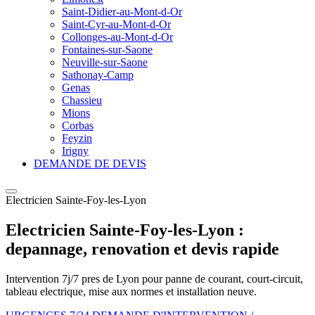
Saint-Didier-au-Mont-d-Or
Saint-Cyr-au-Mont-d-Or
Collonges-au-Mont-d-Or
Fontaines-sur-Saone
Neuville-sur-Saone
Sathonay-Camp
Genas
Chassieu
Mions
Corbas
Feyzin
Irigny
DEMANDE DE DEVIS
Electricien Sainte-Foy-les-Lyon
Electricien Sainte-Foy-les-Lyon :
depannage, renovation et devis rapide
Intervention 7j/7 pres de Lyon pour panne de courant, court-circuit,
tableau electrique, mise aux normes et installation neuve.