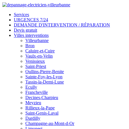
Services
URGENCES 7/24
DEMANDE D'INTERVENTION / RÉPARATION
Devis gratuit
Villes interventions
Villeurbanne
Bron
Caluire-et-Cuire
Vaulx-en-Velin
Venissieux
Saint-Priest
Oullins-Pierre-Benite
Sainte-Foy-les-Lyon
Tassin-la-Demi-Lune
Ecully
Francheville
Decines-Charpieu
Meyzieu
Rillieux-la-Pape
Saint-Genis-Laval
Dardilly
Champagne-au-Mont-d-Or
Limonest