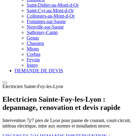
Saint-Didier-au-Mont-d-Or
Saint-Cyr-au-Mont-d-Or
Collonges-au-Mont-d-Or
Fontaines-sur-Saone
Neuville-sur-Saone
Sathonay-Camp
Genas
Chassieu
Mions
Corbas
Feyzin
Irigny
DEMANDE DE DEVIS
Electricien Sainte-Foy-les-Lyon
Electricien Sainte-Foy-les-Lyon :
depannage, renovation et devis rapide
Intervention 7j/7 pres de Lyon pour panne de courant, court-circuit,
tableau electrique, mise aux normes et installation neuve.