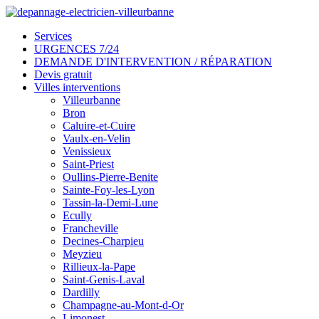
Services
URGENCES 7/24
DEMANDE D'INTERVENTION / RÉPARATION
Devis gratuit
Villes interventions
Villeurbanne
Bron
Caluire-et-Cuire
Vaulx-en-Velin
Venissieux
Saint-Priest
Oullins-Pierre-Benite
Sainte-Foy-les-Lyon
Tassin-la-Demi-Lune
Ecully
Francheville
Decines-Charpieu
Meyzieu
Rillieux-la-Pape
Saint-Genis-Laval
Dardilly
Champagne-au-Mont-d-Or
Limonest