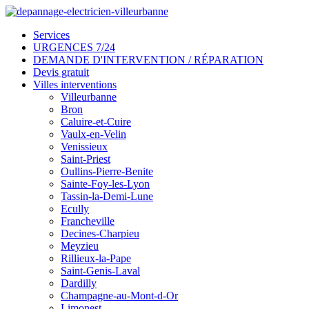
Services
URGENCES 7/24
DEMANDE D'INTERVENTION / RÉPARATION
Devis gratuit
Villes interventions
Villeurbanne
Bron
Caluire-et-Cuire
Vaulx-en-Velin
Venissieux
Saint-Priest
Oullins-Pierre-Benite
Sainte-Foy-les-Lyon
Tassin-la-Demi-Lune
Ecully
Francheville
Decines-Charpieu
Meyzieu
Rillieux-la-Pape
Saint-Genis-Laval
Dardilly
Champagne-au-Mont-d-Or
Limonest